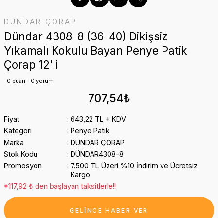
DÜNDAR ÇORAP
Dündar 4308-8 (36-40) Dikişsiz
Yıkamalı Kokulu Bayan Penye Patik
Çorap 12'li
0 puan - 0 yorum
707,54₺
Fiyat
643,22 TL + KDV
Kategori
Penye Patik
Marka
DÜNDAR ÇORAP
Stok Kodu
DÜNDAR4308-8
Promosyon
7.500 TL Üzeri %10 İndirim ve Ücretsiz
Kargo
*117,92 ₺ den başlayan taksitlerle!!
GELİNCE HABER VER