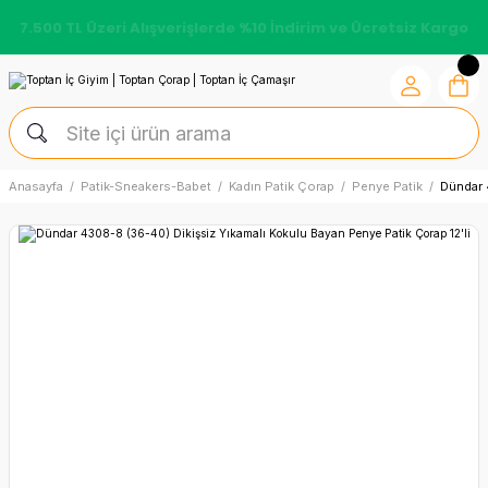
7.500 TL Üzeri Alışverişlerde %10 İndirim ve Ücretsiz Kargo
Anasayfa
Patik-Sneakers-Babet
Kadın Patik Çorap
Penye Patik
Dündar 