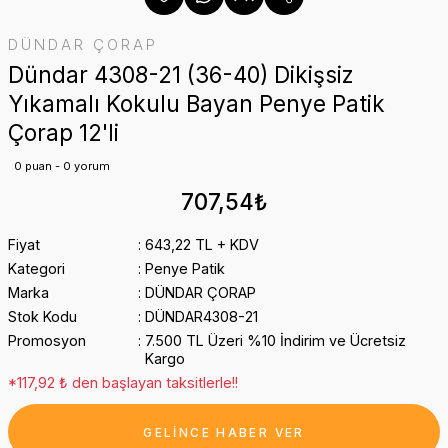
DÜNDAR ÇORAP
Dündar 4308-21 (36-40) Dikişsiz
Yıkamalı Kokulu Bayan Penye Patik
Çorap 12'li
0 puan - 0 yorum
707,54₺
Fiyat
643,22 TL + KDV
Kategori
Penye Patik
Marka
DÜNDAR ÇORAP
Stok Kodu
DÜNDAR4308-21
Promosyon
7.500 TL Üzeri %10 İndirim ve Ücretsiz
Kargo
*117,92 ₺ den başlayan taksitlerle!!
GELİNCE HABER VER