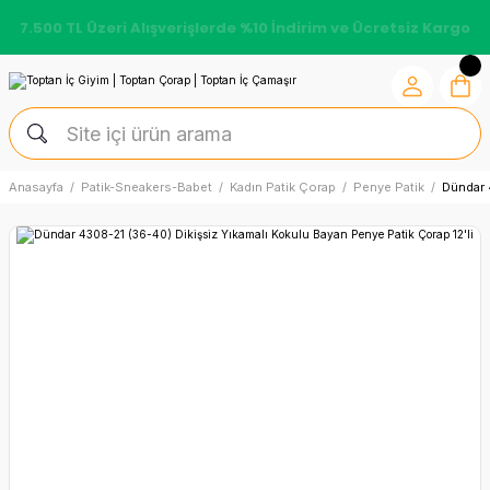
7.500 TL Üzeri Alışverişlerde %10 İndirim ve Ücretsiz Kargo
Anasayfa
Patik-Sneakers-Babet
Kadın Patik Çorap
Penye Patik
Dündar 