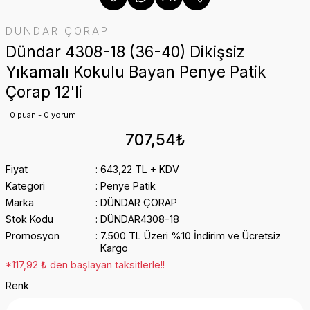
DÜNDAR ÇORAP
Dündar 4308-18 (36-40) Dikişsiz
Yıkamalı Kokulu Bayan Penye Patik
Çorap 12'li
0 puan - 0 yorum
707,54₺
Fiyat
643,22 TL + KDV
Kategori
Penye Patik
Marka
DÜNDAR ÇORAP
Stok Kodu
DÜNDAR4308-18
Promosyon
7.500 TL Üzeri %10 İndirim ve Ücretsiz
Kargo
*117,92 ₺ den başlayan taksitlerle!!
Renk