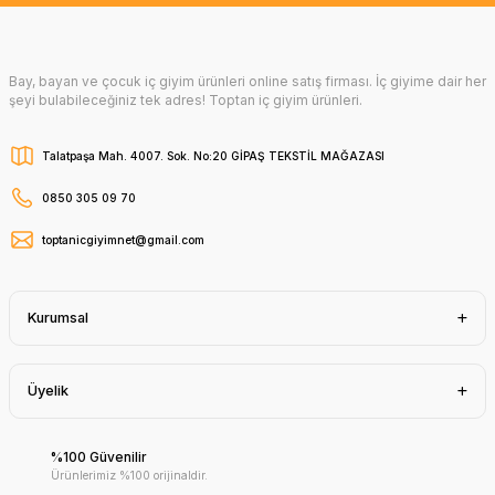
Bay, bayan ve çocuk iç giyim ürünleri online satış firması. İç giyime dair her
şeyi bulabileceğiniz tek adres! Toptan iç giyim ürünleri.
Talatpaşa Mah. 4007. Sok. No:20 GİPAŞ TEKSTİL MAĞAZASI
0850 305 09 70
toptanicgiyimnet@gmail.com
Kurumsal
Üyelik
%100 Güvenilir
Ürünlerimiz %100 orijinaldir.