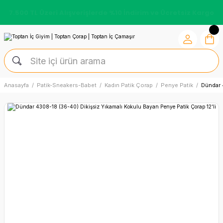
7.500 TL Üzeri Alışverişlerde %10 İndirim ve Ücretsiz Kargo
Anasayfa
Patik-Sneakers-Babet
Kadın Patik Çorap
Penye Patik
Dündar 