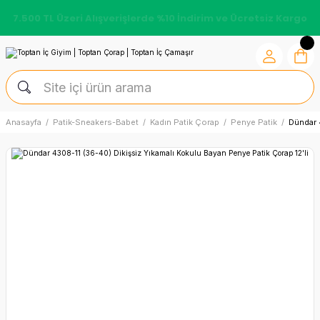
7.500 TL Üzeri Alışverişlerde %10 İndirim ve Ücretsiz Kargo
Anasayfa
Patik-Sneakers-Babet
Kadın Patik Çorap
Penye Patik
Dündar 