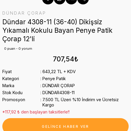
DÜNDAR ÇORAP
Dündar 4308-11 (36-40) Dikişsiz
Yıkamalı Kokulu Bayan Penye Patik
Çorap 12'li
0 puan - 0 yorum
707,54₺
Fiyat
643,22 TL + KDV
Kategori
Penye Patik
Marka
DÜNDAR ÇORAP
Stok Kodu
DÜNDAR4308-11
Promosyon
7.500 TL Üzeri %10 İndirim ve Ücretsiz
Kargo
*117,92 ₺ den başlayan taksitlerle!!
GELİNCE HABER VER