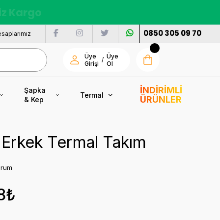
nı
0850 305 09 70
saplarımız
Üye
Üye
/
Girişi
Ol
İNDİRİMLİ
Şapka
Termal
ÜRÜNLER
& Kep
 Erkek Termal Takım
orum
8₺