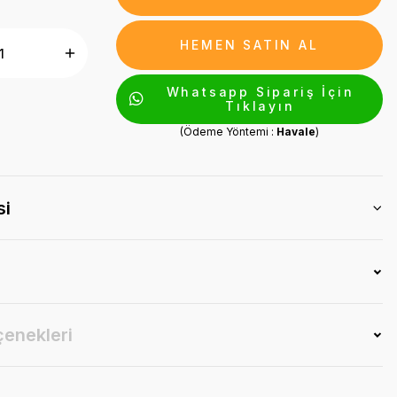
HEMEN SATIN AL
Whatsapp Sipariş İçin
Tıklayın
(Ödeme Yöntemi :
Havale
)
si
çenekleri