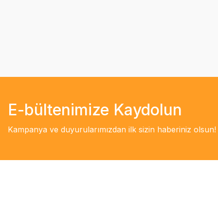
E-bültenimize Kaydolun
Kampanya ve duyurularımızdan ilk sizin haberiniz olsun!