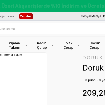
redi Kartına Vade Farksız +6 Taksit İmkâ
ağazamız
Yardım
Sosyal Medya He
Pijama
Kadın
Erkek
Çocuk
Takımı
Çorap
Çorap
Çorap
DORUK
Doruk
0 puan - 0 y
209,2