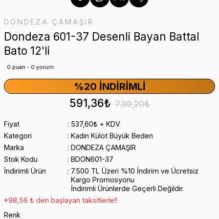
DONDEZA ÇAMAŞIR
Dondeza 601-37 Desenli Bayan Battal
Bato 12'li
0 puan - 0 yorum
%20 İNDIRIMLI
591,36₺
739,20₺
Fiyat
537,60₺ + KDV
Kategori
Kadın Külot Büyük Beden
Marka
DONDEZA ÇAMAŞIR
Stok Kodu
BDON601-37
İndirimli Ürün
7.500 TL Üzeri %10 İndirim ve Ücretsiz
Kargo Promosyonu
İndirimli Ürünlerde Geçerli Değildir.
*98,56 ₺ den başlayan taksitlerle!!
Renk