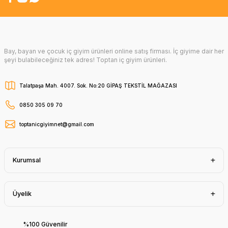
Bay, bayan ve çocuk iç giyim ürünleri online satış firması. İç giyime dair her
şeyi bulabileceğiniz tek adres! Toptan iç giyim ürünleri.
Talatpaşa Mah. 4007. Sok. No:20 GİPAŞ TEKSTİL MAĞAZASI
0850 305 09 70
toptanicgiyimnet@gmail.com
Kurumsal
Üyelik
%100 Güvenilir