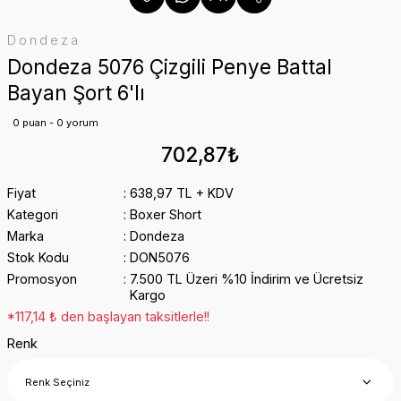
Dondeza
Dondeza 5076 Çizgili Penye Battal
Bayan Şort 6'lı
0 puan - 0 yorum
702,87₺
Fiyat
638,97 TL + KDV
Kategori
Boxer Short
Marka
Dondeza
Stok Kodu
DON5076
Promosyon
7.500 TL Üzeri %10 İndirim ve Ücretsiz
Kargo
*117,14 ₺ den başlayan taksitlerle!!
Renk