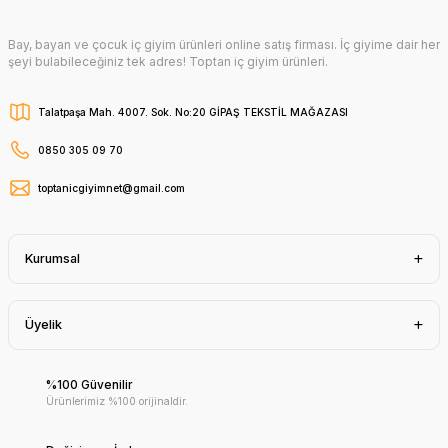
Bay, bayan ve çocuk iç giyim ürünleri online satış firması. İç giyime dair her
şeyi bulabileceğiniz tek adres! Toptan iç giyim ürünleri.
Talatpaşa Mah. 4007. Sok. No:20 GİPAŞ TEKSTİL MAĞAZASI
0850 305 09 70
toptanicgiyimnet@gmail.com
Kurumsal
Üyelik
%100 Güvenilir
Ürünlerimiz %100 orijinaldir.