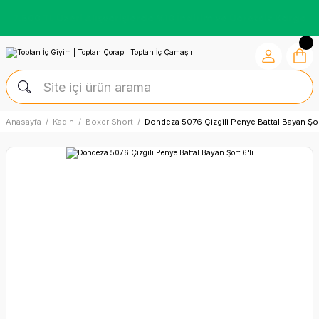
Kredi Kartına Vade Farksız +6 Taksit İmkânı
Anasayfa
Kadın
Boxer Short
Dondeza 5076 Çizgili Penye Battal Bayan Şort