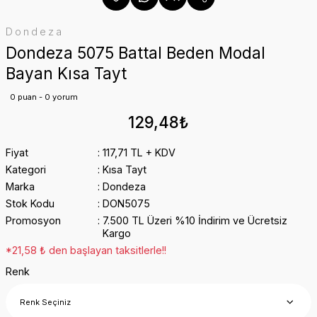
Dondeza
Dondeza 5075 Battal Beden Modal
Bayan Kısa Tayt
0 puan - 0 yorum
129,48₺
Fiyat
117,71 TL + KDV
Kategori
Kısa Tayt
Marka
Dondeza
Stok Kodu
DON5075
Promosyon
7.500 TL Üzeri %10 İndirim ve Ücretsiz
Kargo
*21,58 ₺ den başlayan taksitlerle!!
Renk