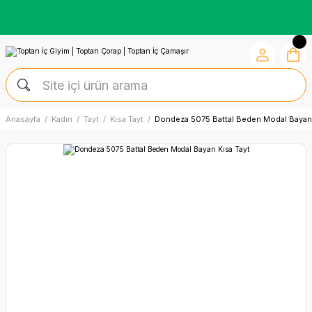
Kredi Kartına Vade Farksız +6 Taksit İmkânı
Anasayfa
Kadın
Tayt
Kısa Tayt
Dondeza 5075 Battal Beden Modal Bayan 