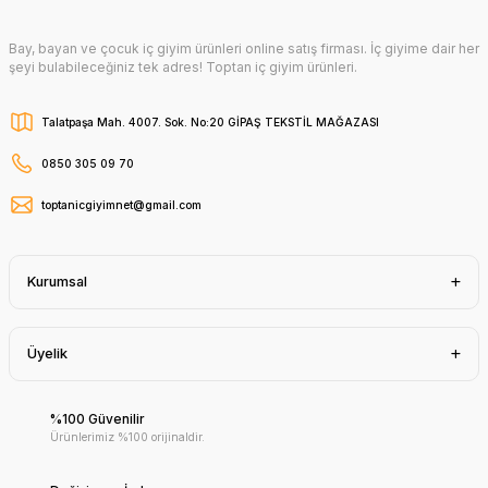
Bay, bayan ve çocuk iç giyim ürünleri online satış firması. İç giyime dair her
şeyi bulabileceğiniz tek adres! Toptan iç giyim ürünleri.
Talatpaşa Mah. 4007. Sok. No:20 GİPAŞ TEKSTİL MAĞAZASI
0850 305 09 70
toptanicgiyimnet@gmail.com
Kurumsal
Üyelik
%100 Güvenilir
Ürünlerimiz %100 orijinaldir.