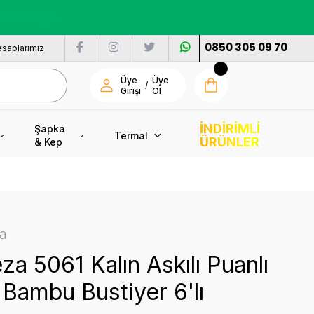
nı
0850 305 09 70
saplarımız
Üye
Üye
/
Girişi
Ol
İNDİRİMLİ
Şapka
Termal
ÜRÜNLER
& Kep
a
a 5061 Kalın Askılı Puanlı
Bambu Bustiyer 6'lı