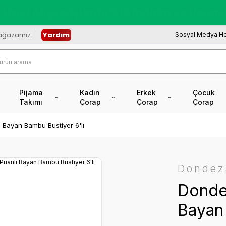
redi Kartına Vade Farksız +6 Taksit İmkâ
ağazamız
Yardım
Sosyal Medya He
Pijama
Kadın
Erkek
Çocuk
Takımı
Çorap
Çorap
Çorap
ı Bayan Bambu Bustiyer 6'lı
Dondez
Dondez
Bayan 