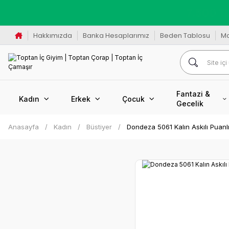
K
Hakkımızda
Banka Hesaplarımız
Beden Tablosu
M
Fantazi &
Kadın
Erkek
Çocuk
Gecelik
Anasayfa
Kadın
Büstiyer
Dondeza 5061 Kalın Askılı Puanl