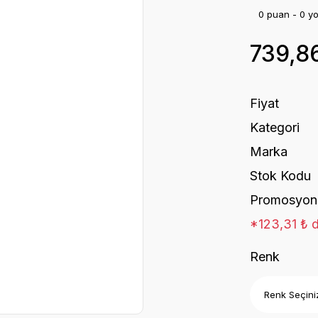
0 puan - 0 y
739,8
Fiyat
Kategori
Marka
Stok Kodu
Promosyon
*123,31 ₺ d
Renk