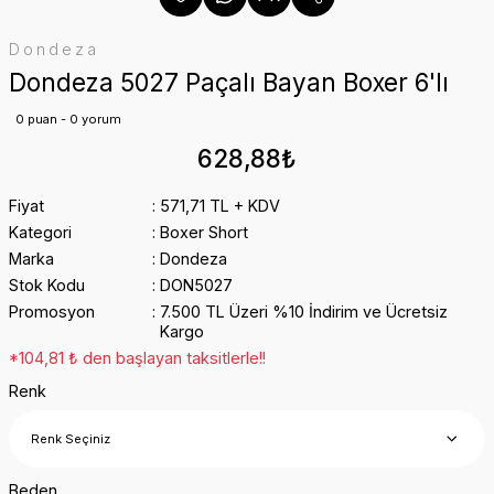
Dondeza
Dondeza 5027 Paçalı Bayan Boxer 6'lı
0 puan - 0 yorum
628,88₺
Fiyat
571,71 TL + KDV
Kategori
Boxer Short
Marka
Dondeza
Stok Kodu
DON5027
Promosyon
7.500 TL Üzeri %10 İndirim ve Ücretsiz
Kargo
*104,81 ₺ den başlayan taksitlerle!!
Renk
Beden