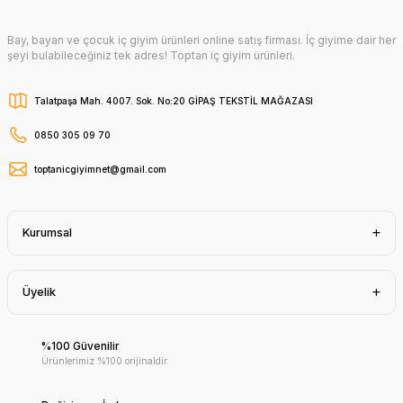
Bay, bayan ve çocuk iç giyim ürünleri online satış firması. İç giyime dair her
şeyi bulabileceğiniz tek adres! Toptan iç giyim ürünleri.
Talatpaşa Mah. 4007. Sok. No:20 GİPAŞ TEKSTİL MAĞAZASI
0850 305 09 70
toptanicgiyimnet@gmail.com
Kurumsal
Üyelik
%100 Güvenilir
Ürünlerimiz %100 orijinaldir.