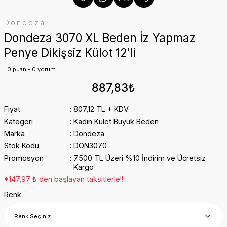
Dondeza
Dondeza 3070 XL Beden İz Yapmaz
Penye Dikişsiz Külot 12'li
0 puan - 0 yorum
887,83₺
Fiyat
807,12 TL + KDV
Kategori
Kadın Külot Büyük Beden
Marka
Dondeza
Stok Kodu
DON3070
Promosyon
7.500 TL Üzeri %10 İndirim ve Ücretsiz
Kargo
*147,97 ₺ den başlayan taksitlerle!!
Renk