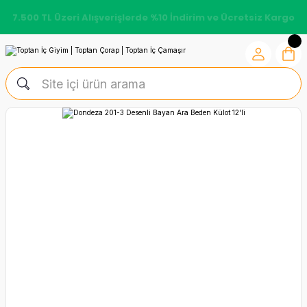
7.500 TL Üzeri Alışverişlerde %10 İndirim ve Ücretsiz Kargo