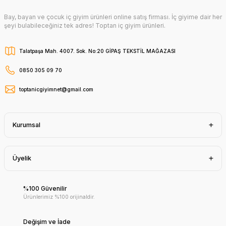
Bay, bayan ve çocuk iç giyim ürünleri online satış firması. İç giyime dair her
şeyi bulabileceğiniz tek adres! Toptan iç giyim ürünleri.
Talatpaşa Mah. 4007. Sok. No:20 GİPAŞ TEKSTİL MAĞAZASI
0850 305 09 70
toptanicgiyimnet@gmail.com
Kurumsal
Üyelik
%100 Güvenilir
Ürünlerimiz %100 orijinaldir.
Değişim ve İade