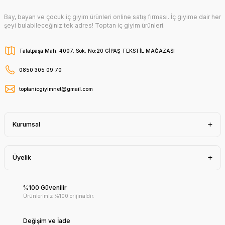
Bay, bayan ve çocuk iç giyim ürünleri online satış firması. İç giyime dair her
şeyi bulabileceğiniz tek adres! Toptan iç giyim ürünleri.
Talatpaşa Mah. 4007. Sok. No:20 GİPAŞ TEKSTİL MAĞAZASI
0850 305 09 70
toptanicgiyimnet@gmail.com
Kurumsal
Üyelik
%100 Güvenilir
Ürünlerimiz %100 orijinaldir.
Değişim ve İade