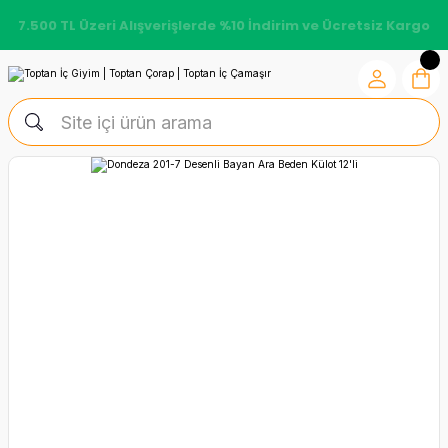
7.500 TL Üzeri Alışverişlerde %10 İndirim ve Ücretsiz Kargo