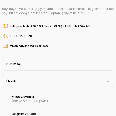
Bay, bayan ve çocuk iç giyim ürünleri online satış firması. İç giyime dair her
şeyi bulabileceğiniz tek adres! Toptan iç giyim ürünleri.
Talatpaşa Mah. 4007. Sok. No:20 GİPAŞ TEKSTİL MAĞAZASI
0850 305 09 70
toptanicgiyimnet@gmail.com
Kurumsal
Üyelik
%100 Güvenilir
Ürünlerimiz %100 orijinaldir.
Değişim ve İade