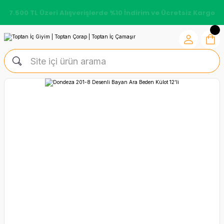
7.500 TL Üzeri Alışverişlerde %10 İndirim ve Ücretsiz Kargo