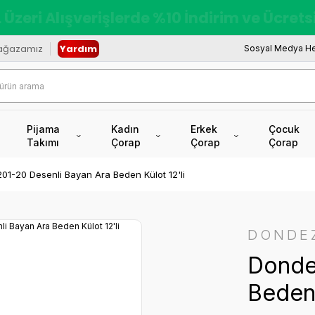
redi Kartına Vade Farksız +6 Taksit İmkâ
ağazamız
Yardım
Sosyal Medya He
Pijama
Kadın
Erkek
Çocuk
Takımı
Çorap
Çorap
Çorap
01-20 Desenli Bayan Ara Beden Külot 12'li
DONDE
Donde
Beden 