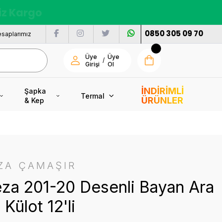
nı
0850 305 09 70
saplarımız
Üye
Üye
/
Girişi
Ol
İNDİRİMLİ
Şapka
Termal
ÜRÜNLER
& Kep
ZA ÇAMAŞIR
za 201-20 Desenli Bayan Ara
Külot 12'li