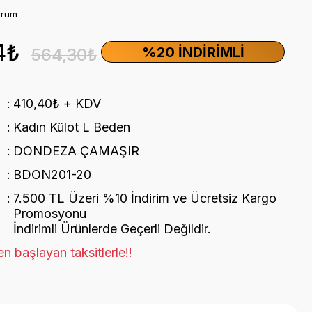
orum
4₺
%20 İNDIRIMLI
564,30₺
410,40₺ + KDV
Kadın Külot L Beden
DONDEZA ÇAMAŞIR
BDON201-20
7.500 TL Üzeri %10 İndirim ve Ücretsiz Kargo
Promosyonu
İndirimli Ürünlerde Geçerli Değildir.
n başlayan taksitlerle!!