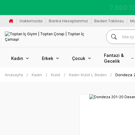
K
Hakkımızda
Banka Hesaplarımız
Beden Tablosu
M
Fantazi &
Kadın
Erkek
Çocuk
Gecelik
Anasayfa
Kadın
Külot
Kadın Külot L Beden
Dondeza 2