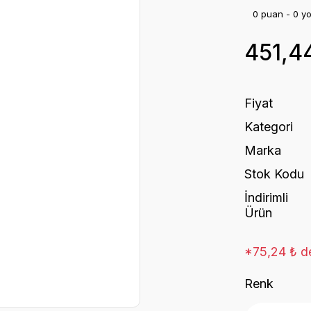
0 puan - 0 y
451,4
Fiyat
Kategori
Marka
Stok Kodu
İndirimli
Ürün
*75,24 ₺ de
Renk