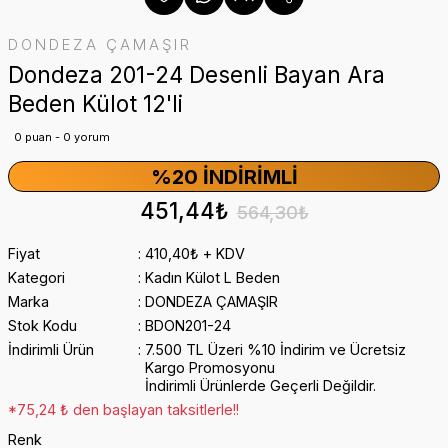
DONDEZA ÇAMAŞIR
Dondeza 201-24 Desenli Bayan Ara
Beden Külot 12'li
0 puan - 0 yorum
%20 İNDIRIMLI
451,44₺
564,30₺
Fiyat
410,40₺ + KDV
Kategori
Kadın Külot L Beden
Marka
DONDEZA ÇAMAŞIR
Stok Kodu
BDON201-24
İndirimli Ürün
7.500 TL Üzeri %10 İndirim ve Ücretsiz
Kargo Promosyonu
İndirimli Ürünlerde Geçerli Değildir.
*75,24 ₺ den başlayan taksitlerle!!
Renk