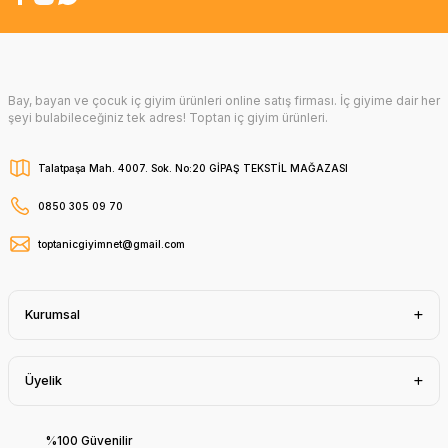
Bay, bayan ve çocuk iç giyim ürünleri online satış firması. İç giyime dair her
şeyi bulabileceğiniz tek adres! Toptan iç giyim ürünleri.
Talatpaşa Mah. 4007. Sok. No:20 GİPAŞ TEKSTİL MAĞAZASI
0850 305 09 70
toptanicgiyimnet@gmail.com
Kurumsal
Üyelik
%100 Güvenilir