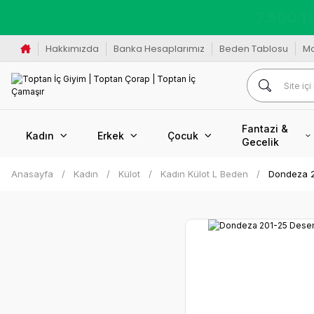
K
Hakkımızda
Banka Hesaplarımız
Beden Tablosu
M
Fantazi &
Kadın
Erkek
Çocuk
Gecelik
Anasayfa
Kadın
Külot
Kadın Külot L Beden
Dondeza 2