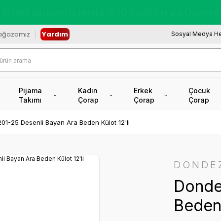
redi Kartına Vade Farksız +6 Taksit İmkâ
ağazamız
Yardım
Sosyal Medya He
Pijama
Kadın
Erkek
Çocuk
Takımı
Çorap
Çorap
Çorap
01-25 Desenli Bayan Ara Beden Külot 12'li
DONDE
Donde
Beden 