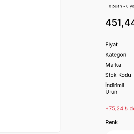
0 puan - 0 y
451,4
Fiyat
Kategori
Marka
Stok Kodu
İndirimli
Ürün
*75,24 ₺ de
Renk