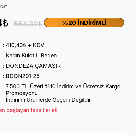
orum
4₺
%20 İNDIRIMLI
564,30₺
410,40₺ + KDV
Kadın Külot L Beden
DONDEZA ÇAMAŞIR
BDON201-25
7.500 TL Üzeri %10 İndirim ve Ücretsiz Kargo
Promosyonu
İndirimli Ürünlerde Geçerli Değildir.
n başlayan taksitlerle!!