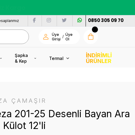
nı
0850 305 09 70
saplarımız
Üye
Üye
/
Girişi
Ol
İNDİRİMLİ
Şapka
Termal
ÜRÜNLER
& Kep
ZA ÇAMAŞIR
za 201-25 Desenli Bayan Ara
Külot 12'li