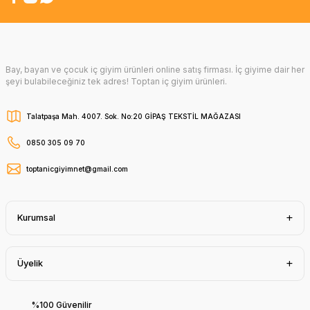
Bay, bayan ve çocuk iç giyim ürünleri online satış firması. İç giyime dair her
şeyi bulabileceğiniz tek adres! Toptan iç giyim ürünleri.
Talatpaşa Mah. 4007. Sok. No:20 GİPAŞ TEKSTİL MAĞAZASI
0850 305 09 70
toptanicgiyimnet@gmail.com
Kurumsal
Üyelik
%100 Güvenilir