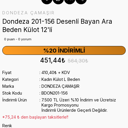
DONDEZA ÇAMAŞIR
Dondeza 201-156 Desenli Bayan Ara
Beden Külot 12'li
0 puan - 0 yorum
%20 İNDIRIMLI
451,44₺
564,30₺
Fiyat
410,40₺ + KDV
Kategori
Kadın Külot L Beden
Marka
DONDEZA ÇAMAŞIR
Stok Kodu
BDON201-156
İndirimli Ürün
7.500 TL Üzeri %10 İndirim ve Ücretsiz
Kargo Promosyonu
İndirimli Ürünlerde Geçerli Değildir.
*75,24 ₺ den başlayan taksitlerle!!
Renk