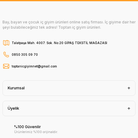
Bay, bayan ve çocuk iç giyim ürünleri online satış firması. İç giyime dair her
şeyi bulabileceğiniz tek adres! Toptan iç giyim ürünleri.
Talatpaşa Mah. 4007. Sok. No:20 GİPAŞ TEKSTİL MAĞAZASI
0850 305 09 70
toptanicgiyimnet@gmail.com
Kurumsal
Üyelik
%100 Güvenilir
Ürünlerimiz %100 orijinaldir.