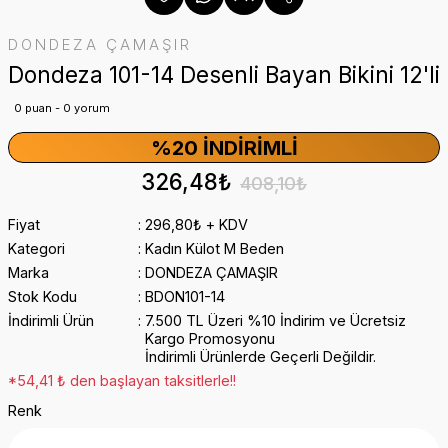
DONDEZA ÇAMAŞIR
Dondeza 101-14 Desenli Bayan Bikini 12'li
0 puan - 0 yorum
%20 İNDIRIMLI
326,48₺
408,10₺
Fiyat
296,80₺ + KDV
Kategori
Kadın Külot M Beden
Marka
DONDEZA ÇAMAŞIR
Stok Kodu
BDON101-14
İndirimli Ürün
7.500 TL Üzeri %10 İndirim ve Ücretsiz
Kargo Promosyonu
İndirimli Ürünlerde Geçerli Değildir.
*54,41 ₺ den başlayan taksitlerle!!
Renk