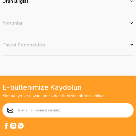
Ürün Bilgisi
Yorumlar
Taksit Seçenekleri
E-bültenimize Kaydolun
Kampanya ve duyurularımızdan ilk sizin haberiniz olsun!