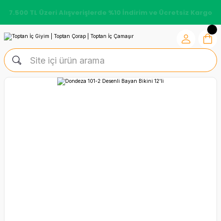
7.500 TL Üzeri Alışverişlerde %10 İndirim ve Ücretsiz Kargo