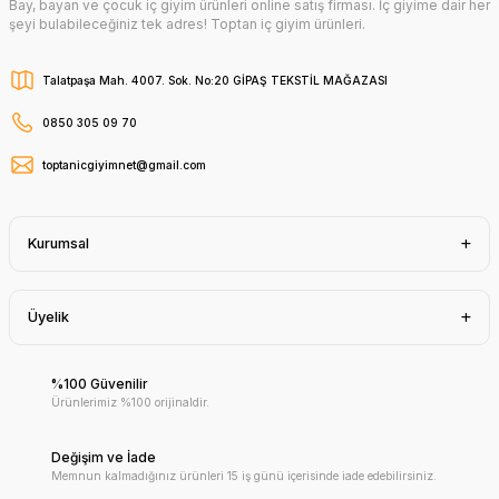
Bay, bayan ve çocuk iç giyim ürünleri online satış firması. İç giyime dair her
şeyi bulabileceğiniz tek adres! Toptan iç giyim ürünleri.
Talatpaşa Mah. 4007. Sok. No:20 GİPAŞ TEKSTİL MAĞAZASI
0850 305 09 70
toptanicgiyimnet@gmail.com
Kurumsal
Üyelik
%100 Güvenilir
Ürünlerimiz %100 orijinaldir.
Değişim ve İade
Memnun kalmadığınız ürünleri 15 iş günü içerisinde iade edebilirsiniz.