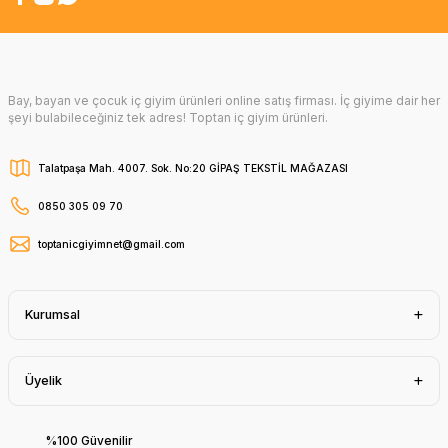
Bay, bayan ve çocuk iç giyim ürünleri online satış firması. İç giyime dair her
şeyi bulabileceğiniz tek adres! Toptan iç giyim ürünleri.
Talatpaşa Mah. 4007. Sok. No:20 GİPAŞ TEKSTİL MAĞAZASI
0850 305 09 70
toptanicgiyimnet@gmail.com
Kurumsal
Üyelik
%100 Güvenilir