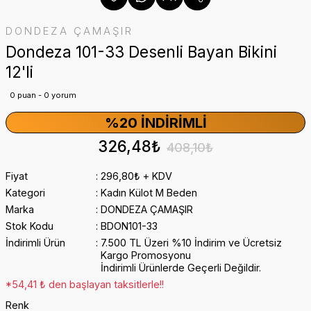
DONDEZA ÇAMAŞIR
Dondeza 101-33 Desenli Bayan Bikini
12'li
0 puan - 0 yorum
%20 İNDIRIMLI
326,48₺
408,10₺
Fiyat
296,80₺ + KDV
Kategori
Kadın Külot M Beden
Marka
DONDEZA ÇAMAŞIR
Stok Kodu
BDON101-33
İndirimli Ürün
7.500 TL Üzeri %10 İndirim ve Ücretsiz
Kargo Promosyonu
İndirimli Ürünlerde Geçerli Değildir.
*54,41 ₺ den başlayan taksitlerle!!
Renk