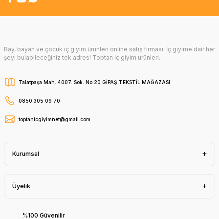
Bay, bayan ve çocuk iç giyim ürünleri online satış firması. İç giyime dair her
şeyi bulabileceğiniz tek adres! Toptan iç giyim ürünleri.
Talatpaşa Mah. 4007. Sok. No:20 GİPAŞ TEKSTİL MAĞAZASI
0850 305 09 70
toptanicgiyimnet@gmail.com
Kurumsal
Üyelik
%100 Güvenilir