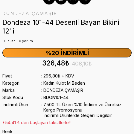
DONDEZA ÇAMAŞIR
Dondeza 101-44 Desenli Bayan Bikini
12'li
0 puan - 0 yorum
%20 İNDIRIMLI
326,48₺
408,10₺
Fiyat
296,80₺ + KDV
Kategori
Kadın Külot M Beden
Marka
DONDEZA ÇAMAŞIR
Stok Kodu
BDON101-44
İndirimli Ürün
7.500 TL Üzeri %10 İndirim ve Ücretsiz
Kargo Promosyonu
İndirimli Ürünlerde Geçerli Değildir.
*54,41 ₺ den başlayan taksitlerle!!
Renk