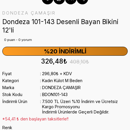
DONDEZA ÇAMAŞIR
Dondeza 101-143 Desenli Bayan Bikini
12'li
0 puan - 0 yorum
%20 İNDIRIMLI
326,48₺
408,10₺
Fiyat
296,80₺ + KDV
Kategori
Kadın Külot M Beden
Marka
DONDEZA ÇAMAŞIR
Stok Kodu
BDON101-143
İndirimli Ürün
7.500 TL Üzeri %10 İndirim ve Ücretsiz
Kargo Promosyonu
İndirimli Ürünlerde Geçerli Değildir.
*54,41 ₺ den başlayan taksitlerle!!
Renk