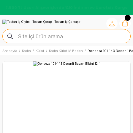
7.500 TL Üzeri Alışverişlerde %10 İndirim ve Ücretsiz Kargo
Anasayfa
Kadın
Külot
Kadın Külot M Beden
Dondeza 101-143 Desenli Baya