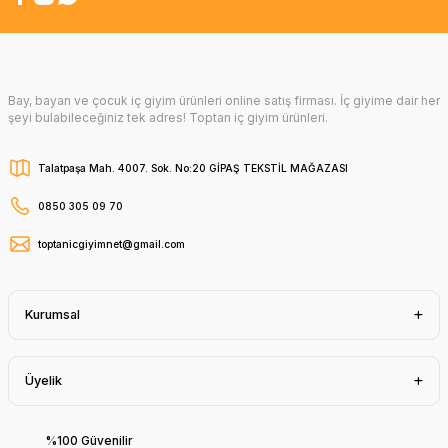
Bay, bayan ve çocuk iç giyim ürünleri online satış firması. İç giyime dair her
şeyi bulabileceğiniz tek adres! Toptan iç giyim ürünleri.
Talatpaşa Mah. 4007. Sok. No:20 GİPAŞ TEKSTİL MAĞAZASI
0850 305 09 70
toptanicgiyimnet@gmail.com
Kurumsal
Üyelik
%100 Güvenilir