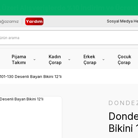
redi Kartına Vade Farksız +6 Taksit İmkâ
ağazamız
Yardım
Sosyal Medya He
Pijama
Kadın
Erkek
Çocuk
Takımı
Çorap
Çorap
Çorap
01-130 Desenli Bayan Bikini 12'li
DONDE
Donde
Bikini 