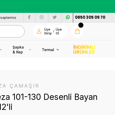
nı
0850 305 09 70
saplarımız
Üye
Üye
/
Girişi
Ol
İNDİRİMLİ
Şapka
Termal
ÜRÜNLER
& Kep
ZA ÇAMAŞIR
za 101-130 Desenli Bayan
12'li