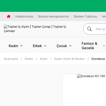
K
Hakkımızda
Banka Hesaplarımız
Beden Tablosu
M
Fantazi &
Kadın
Erkek
Çocuk
Gecelik
Anasayfa
Kadın
Külot
Kadın Külot M Beden
Dondeza 1