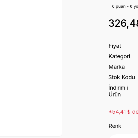
0 puan - 0 y
326,4
Fiyat
Kategori
Marka
Stok Kodu
İndirimli
Ürün
*54,41 ₺ de
Renk