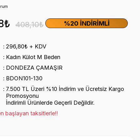
orum
8₺
%20 İNDIRIMLI
408,10₺
296,80₺ + KDV
Kadın Külot M Beden
DONDEZA ÇAMAŞIR
BDON101-130
7.500 TL Üzeri %10 İndirim ve Ücretsiz Kargo
Promosyonu
İndirimli Ürünlerde Geçerli Değildir.
n başlayan taksitlerle!!