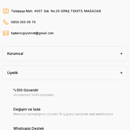
Talatpaşa Mah. 4007. Sok. No:20 GİPAŞ TEKSTİL MAĞAZASI
0850 305 09 70
toptanicgiyimnet@gmail.com
Kurumsal
Üyelik
%100 Güvenilir
Ürünlerimiz %100 orijinaldir.
Değişim ve İade
Memnun kalmadığınız ürünleri 15 iş günü içerisinde iade edebilirsiniz.
Whatsapp Destek