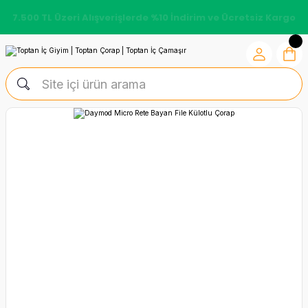
7.500 TL Üzeri Alışverişlerde %10 İndirim ve Ücretsiz Kargo