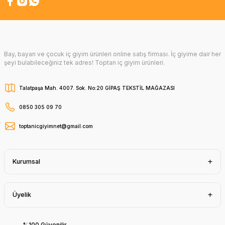
Bay, bayan ve çocuk iç giyim ürünleri online satış firması. İç giyime dair her
şeyi bulabileceğiniz tek adres! Toptan iç giyim ürünleri.
Talatpaşa Mah. 4007. Sok. No:20 GİPAŞ TEKSTİL MAĞAZASI
0850 305 09 70
toptanicgiyimnet@gmail.com
Kurumsal
Üyelik
%100 Güvenilir