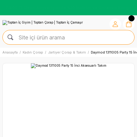
7.500 TL Üzeri Alışverişlerde %10 İndirim ve Ücretsiz Kargo
Anasayfa
Kadın Çorap
Jartiyer Çorap & Takım
Daymod 1311005 Party 15 İn