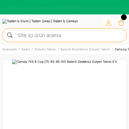
7.500 TL Üzeri Alışverişlerde %10 İndirim ve Ücretsiz Kargo
Anasayfa
Kadın
Sütyen Takım
Balenli Desteksiz Sütyen Takım
Cansoy 7