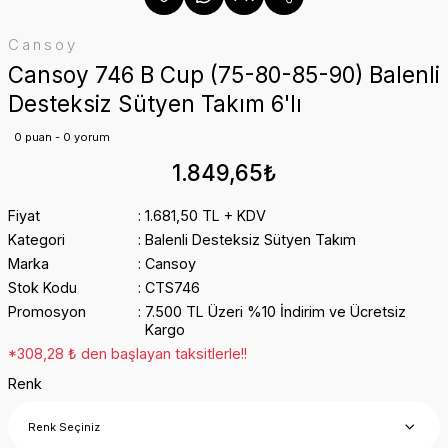
Cansoy
Cansoy 746 B Cup (75-80-85-90) Balenli
Desteksiz Sütyen Takım 6'lı
0 puan - 0 yorum
1.849,65₺
Fiyat
1.681,50 TL + KDV
Kategori
Balenli Desteksiz Sütyen Takım
Marka
Cansoy
Stok Kodu
CTS746
Promosyon
7.500 TL Üzeri %10 İndirim ve Ücretsiz
Kargo
*308,28 ₺ den başlayan taksitlerle!!
Renk