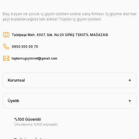
Bay, bayan ve çocuk iç giyim ürünleri online satış firması. İç giyime dair her
şeyi bulabileceğiniz tek adres! Toptan iç giyim ürünleri.
Talatpaşa Mah. 4007. Sok. No:20 GİPAŞ TEKSTİL MAĞAZASI
0850 305 09 70
toptanicgiyimnet@gmail.com
Kurumsal
Üyelik
%100 Güvenilir
Ürünlerimiz %100 orijinaldir.