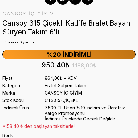
CANSOY İÇ GİYİM
Cansoy 315 Çiçekli Kadife Bralet Bayan
Sütyen Takım 6'lı
0 puan - 0 yorum
%20 İNDIRIMLI
950,40₺
1.188,00₺
Fiyat
864,00₺ + KDV
Kategori
Bralet Sütyen Takım
Marka
CANSOY İÇ GİYİM
Stok Kodu
CTS315-ÇİÇEKLİ
İndirimli Ürün
7.500 TL Üzeri %10 İndirim ve Ücretsiz
Kargo Promosyonu
İndirimli Ürünlerde Geçerli Değildir.
*158,40 ₺ den başlayan taksitlerle!!
Renk