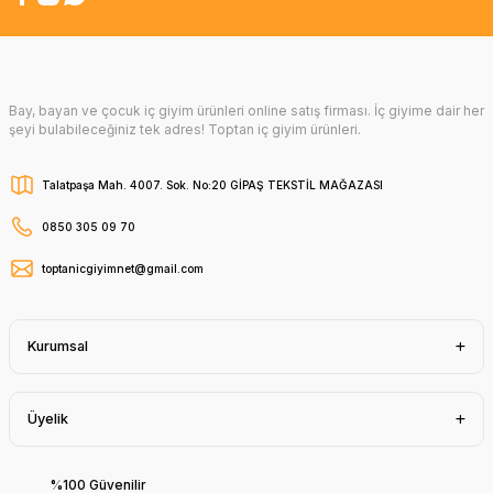
Bay, bayan ve çocuk iç giyim ürünleri online satış firması. İç giyime dair her
şeyi bulabileceğiniz tek adres! Toptan iç giyim ürünleri.
Talatpaşa Mah. 4007. Sok. No:20 GİPAŞ TEKSTİL MAĞAZASI
0850 305 09 70
toptanicgiyimnet@gmail.com
Kurumsal
Üyelik
%100 Güvenilir