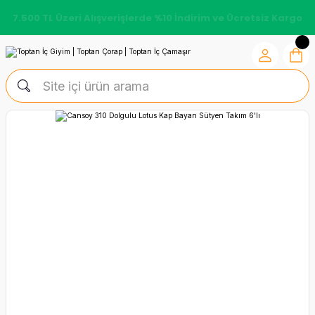
7.500 TL Üzeri Alışverişlerde %10 İndirim ve Ücretsiz Kargo