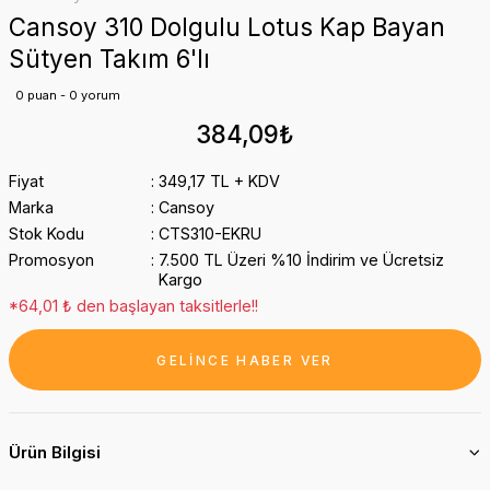
Cansoy 310 Dolgulu Lotus Kap Bayan
Sütyen Takım 6'lı
0 puan - 0 yorum
384,09₺
Fiyat
349,17 TL + KDV
Marka
Cansoy
Stok Kodu
CTS310-EKRU
Promosyon
7.500 TL Üzeri %10 İndirim ve Ücretsiz
Kargo
*64,01 ₺ den başlayan taksitlerle!!
GELİNCE HABER VER
Ürün Bilgisi