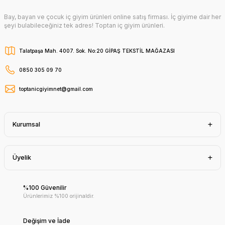
Bay, bayan ve çocuk iç giyim ürünleri online satış firması. İç giyime dair her
şeyi bulabileceğiniz tek adres! Toptan iç giyim ürünleri.
Talatpaşa Mah. 4007. Sok. No:20 GİPAŞ TEKSTİL MAĞAZASI
0850 305 09 70
toptanicgiyimnet@gmail.com
Kurumsal
Üyelik
%100 Güvenilir
Ürünlerimiz %100 orijinaldir.
Değişim ve İade