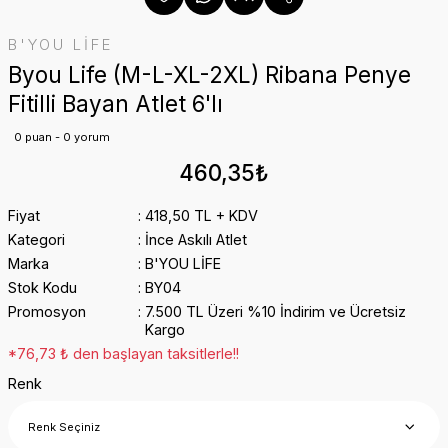
B'YOU LİFE
Byou Life (M-L-XL-2XL) Ribana Penye
Fitilli Bayan Atlet 6'lı
0 puan - 0 yorum
460,35₺
Fiyat
418,50 TL + KDV
Kategori
İnce Askılı Atlet
Marka
B'YOU LİFE
Stok Kodu
BY04
Promosyon
7.500 TL Üzeri %10 İndirim ve Ücretsiz
Kargo
*76,73 ₺ den başlayan taksitlerle!!
Renk