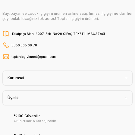
Bay, bayan ve çocuk iç giyim ürünleri online satış firması. İç giyime dair her
şeyi bulabileceğiniz tek adres! Toptan iç giyim ürünleri.
Talatpaşa Mah. 4007. Sok. No:20 GİPAŞ TEKSTİL MAĞAZASI
0850 305 09 70
toptanicgiyimnet@gmail.com
Kurumsal
Üyelik
%100 Güvenilir
Ürünlerimiz %100 orijinaldir.