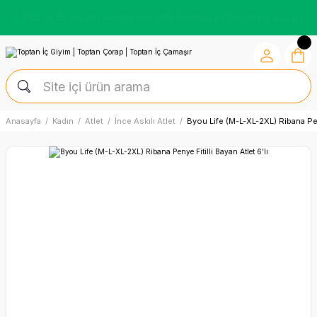
Kredi Kartına Vade Farksız +6 Taksit İmkânı
Anasayfa
Kadın
Atlet
İnce Askılı Atlet
Byou Life (M-L-XL-2XL) Ribana Peny