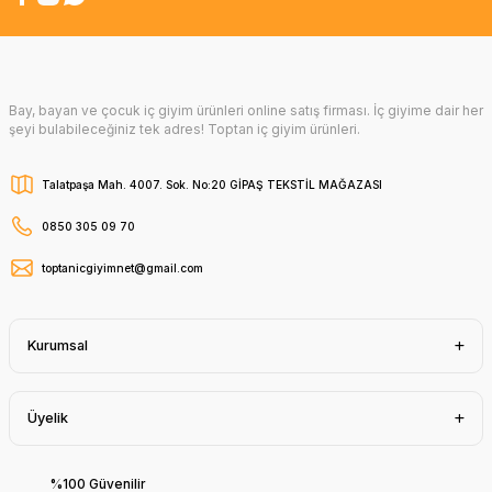
Bay, bayan ve çocuk iç giyim ürünleri online satış firması. İç giyime dair her
şeyi bulabileceğiniz tek adres! Toptan iç giyim ürünleri.
Talatpaşa Mah. 4007. Sok. No:20 GİPAŞ TEKSTİL MAĞAZASI
0850 305 09 70
toptanicgiyimnet@gmail.com
Kurumsal
Üyelik
%100 Güvenilir