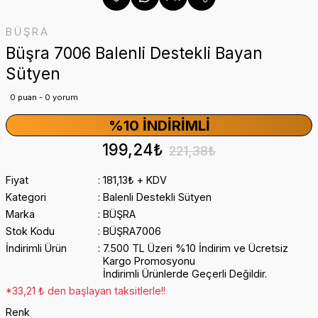
BÜŞRA
Büşra 7006 Balenli Destekli Bayan
Sütyen
0 puan - 0 yorum
%10 İNDIRIMLI
199,24₺
221,38₺
Fiyat
181,13₺ + KDV
Kategori
Balenli Destekli Sütyen
Marka
BÜŞRA
Stok Kodu
BÜŞRA7006
İndirimli Ürün
7.500 TL Üzeri %10 İndirim ve Ücretsiz
Kargo Promosyonu
İndirimli Ürünlerde Geçerli Değildir.
*33,21 ₺ den başlayan taksitlerle!!
Renk