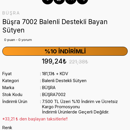
BÜŞRA
Büşra 7002 Balenli Destekli Bayan
Sütyen
0 puan - 0 yorum
%10 İNDIRIMLI
199,24₺
221,38₺
Fiyat
181,13₺ + KDV
Kategori
Balenli Destekli Sütyen
Marka
BÜŞRA
Stok Kodu
BÜŞRA7002
İndirimli Ürün
7.500 TL Üzeri %10 İndirim ve Ücretsiz
Kargo Promosyonu
İndirimli Ürünlerde Geçerli Değildir.
*33,21 ₺ den başlayan taksitlerle!!
Renk