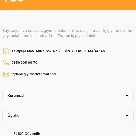
Bay, bayan ve çocuk iç giyim ürünleri online satış firması. İç giyime dair her
şeyi bulabileceğiniz tek adres! Toptan iç giyim ürünleri.
Talatpaşa Mah. 4007. Sok. No:20 GİPAŞ TEKSTİL MAĞAZASI
0850 305 09 70
toptanicgiyimnet@gmail.com
Kurumsal
Üyelik
%100 Güvenilir