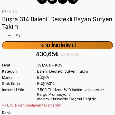
BÜŞRA
Büşra 314 Balenli Destekli Bayan Sütyen
Takım
0 puan - 0 yorum
%10 İNDIRIMLI
430,65₺
478,50₺
Fiyat
391,50₺ + KDV
Kategori
Balenli Destekli Sütyen Takım
Marka
BÜŞRA
Stok Kodu
BÜŞRA314
İndirimli Ürün
7.500 TL Üzeri %10 İndirim ve Ücretsiz
Kargo Promosyonu
İndirimli Ürünlerde Geçerli Değildir.
*71,78 ₺ den başlayan taksitlerle!!
Renk