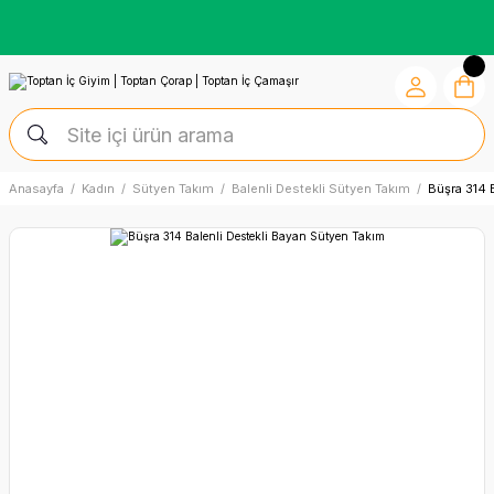
Kredi Kartına Vade Farksız +6 Taksit İmkânı
Anasayfa
Kadın
Sütyen Takım
Balenli Destekli Sütyen Takım
Büşra 314 