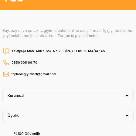
Bay, bayan ve çocuk iç giyim ürünleri online satış firması. İç giyime dair her
şeyi bulabileceğiniz tek adres! Toptan iç giyim ürünleri.
Talatpaşa Mah. 4007. Sok. No:20 GİPAŞ TEKSTİL MAĞAZASI
0850 305 09 70
toptanicgiyimnet@gmail.com
Kurumsal
Üyelik
%100 Güvenilir