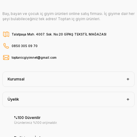
Bay, bayan ve çocuk iç giyim ürünleri online satış firması. İç giyime dair her
şeyi bulabileceğiniz tek adres! Toptan iç giyim ürünleri.
Talatpaşa Mah. 4007. Sok. No:20 GİPAŞ TEKSTİL MAĞAZASI
0850 305 09 70
toptanicgiyimnet@gmail.com
Kurumsal
Üyelik
%100 Güvenilir
Ürünlerimiz %100 orijinaldir.