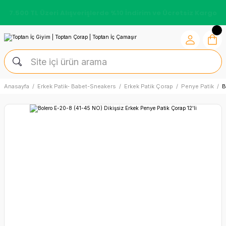
7.500 TL Üzeri Alışverişlerde %10 İndirim ve Ücretsiz Kargo
Anasayfa
Erkek Patik- Babet-Sneakers
Erkek Patik Çorap
Penye Patik
B