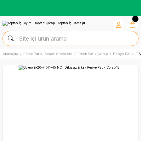
Kredi Kartına Vade Farksız +6 Taksit İmkânı
Anasayfa
Erkek Patik- Babet-Sneakers
Erkek Patik Çorap
Penye Patik
B