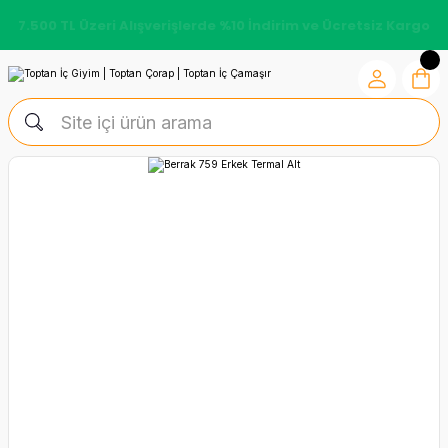
7.500 TL Üzeri Alışverişlerde %10 İndirim ve Ücretsiz Kargo