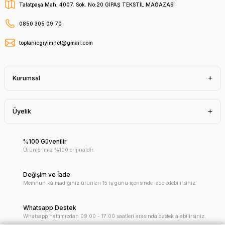
Talatpaşa Mah. 4007. Sok. No:20 GİPAŞ TEKSTİL MAĞAZASI
0850 305 09 70
toptanicgiyimnet@gmail.com
Kurumsal
Üyelik
%100 Güvenilir
Ürünlerimiz %100 orijinaldir.
Değişim ve İade
Memnun kalmadığınız ürünleri 15 iş günü içerisinde iade edebilirsiniz.
Whatsapp Destek
Whatsapp hattımızdan 09:00 - 17:00 saatleri arasında destek alabilirsiniz.