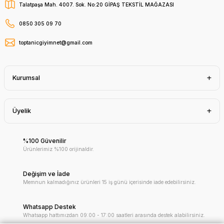
Talatpaşa Mah. 4007. Sok. No:20 GİPAŞ TEKSTİL MAĞAZASI
0850 305 09 70
toptanicgiyimnet@gmail.com
Kurumsal
Üyelik
%100 Güvenilir
Ürünlerimiz %100 orijinaldir.
Değişim ve İade
Memnun kalmadığınız ürünleri 15 iş günü içerisinde iade edebilirsiniz.
Whatsapp Destek
Whatsapp hattımızdan 09:00 - 17:00 saatleri arasında destek alabilirsiniz.