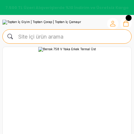
7.500 TL Üzeri Alışverişlerde %10 İndirim ve Ücretsiz Kargo