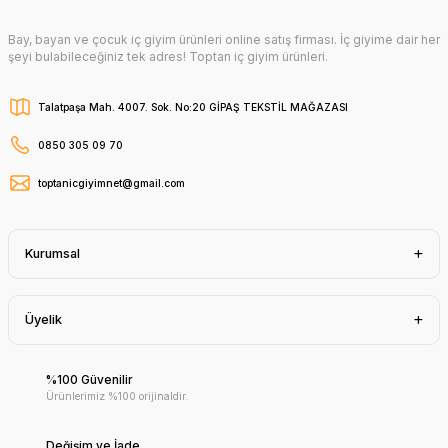
Bay, bayan ve çocuk iç giyim ürünleri online satış firması. İç giyime dair her
şeyi bulabileceğiniz tek adres! Toptan iç giyim ürünleri.
Talatpaşa Mah. 4007. Sok. No:20 GİPAŞ TEKSTİL MAĞAZASI
0850 305 09 70
toptanicgiyimnet@gmail.com
Kurumsal
Üyelik
%100 Güvenilir
Ürünlerimiz %100 orijinaldir.
Değişim ve İade