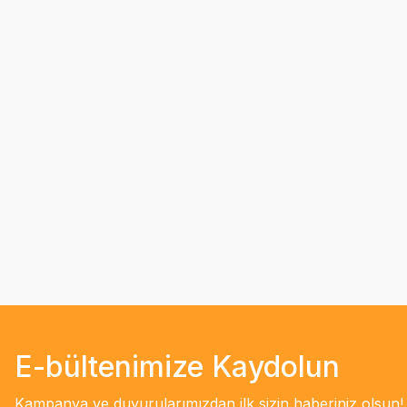
E-bültenimize Kaydolun
Kampanya ve duyurularımızdan ilk sizin haberiniz olsun!