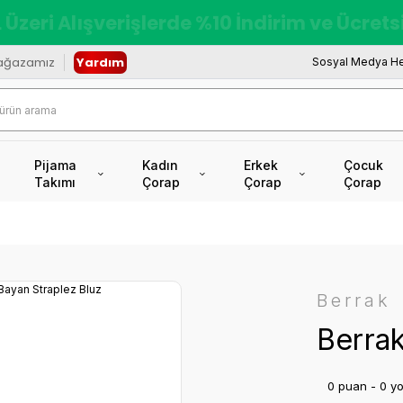
redi Kartına Vade Farksız +6 Taksit İmkâ
ağazamız
Yardım
Sosyal Medya He
Pijama
Kadın
Erkek
Çocuk
Takımı
Çorap
Çorap
Çorap
Berrak
Berrak
0 puan - 0 y