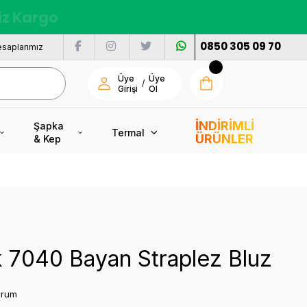
nı
0850 305 09 70
saplarımız
Üye
Üye
/
Girişi
Ol
İNDİRİMLİ
Şapka
Termal
ÜRÜNLER
& Kep
 7040 Bayan Straplez Bluz
orum