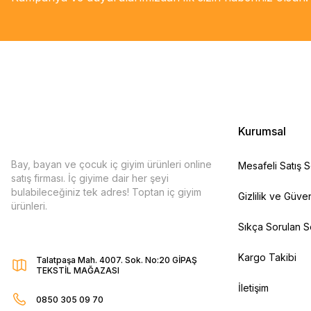
Kurumsal
Bay, bayan ve çocuk iç giyim ürünleri online
Mesafeli Satış 
satış firması. İç giyime dair her şeyi
bulabileceğiniz tek adres! Toptan iç giyim
Gizlilik ve Güven
ürünleri.
Sıkça Sorulan S
Kargo Takibi
Talatpaşa Mah. 4007. Sok. No:20 GİPAŞ
TEKSTİL MAĞAZASI
İletişim
0850 305 09 70