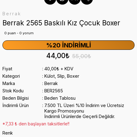
Berrak
Berrak 2565 Baskılı Kız Çocuk Boxer
0 puan - 0 yorum
%20 İNDIRIMLI
44,00₺
55,00₺
Fiyat
40,00₺ + KDV
Kategori
Külot, Slip, Boxer
Marka
Berrak
Stok Kodu
BER2565
Beden Bilgisi
Beden Tablosu
İndirimli Ürün
7.500 TL Üzeri %10 İndirim ve Ücretsiz
Kargo Promosyonu
İndirimli Ürünlerde Geçerli Değildir.
*7,33 ₺ den başlayan taksitlerle!!
Renk