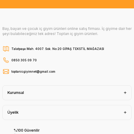
Bay, bayan ve çocuk iç giyim ürünleri online satış firması. İç giyime dair her
şeyi bulabileceğiniz tek adres! Toptan iç giyim ürünleri.
Talatpaşa Mah. 4007. Sok. No:20 GİPAŞ TEKSTİL MAĞAZASI
0850 305 09 70
toptanicgiyimnet@gmail.com
Kurumsal
Üyelik
%100 Güvenilir