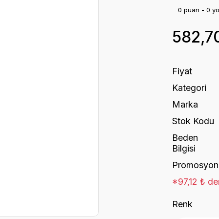
0 puan - 0 y
582,7
Fiyat
Kategori
Marka
Stok Kodu
Beden
Bilgisi
Promosyon
*97,12 ₺ den
Renk