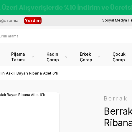
redi Kartına Vade Farksız +6 Taksit İmkâ
ağazamız
Yardım
Sosyal Medya He
Pijama
Kadın
Erkek
Çocuk
Takımı
Çorap
Çorap
Çorap
ın Askılı Bayan Ribana Atlet 6'lı
Berrak
Berrak
Ribana 