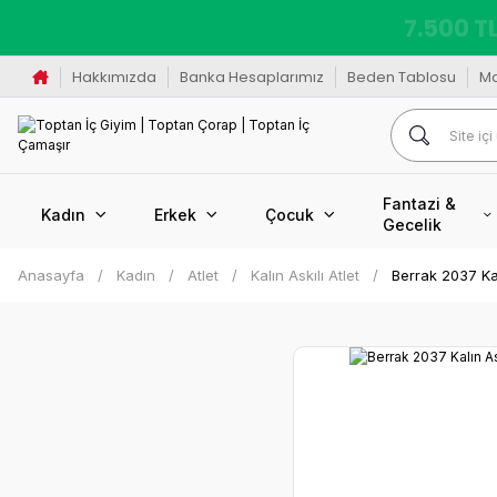
K
Hakkımızda
Banka Hesaplarımız
Beden Tablosu
M
Fantazi &
Kadın
Erkek
Çocuk
Gecelik
Anasayfa
Kadın
Atlet
Kalın Askılı Atlet
Berrak 2037 Kal