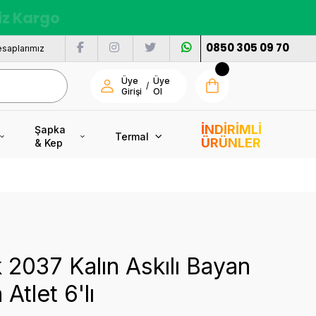
nı
0850 305 09 70
saplarımız
Üye
Üye
/
Girişi
Ol
İNDİRİMLİ
Şapka
Termal
ÜRÜNLER
& Kep
 2037 Kalın Askılı Bayan
Atlet 6'lı