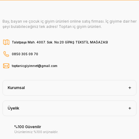
Bay, bayan ve çocuk iç giyim ürünleri online satış firması. İç giyime dair her
şeyi bulabileceğiniz tek adres! Toptan iç giyim ürünleri.
Talatpaşa Mah. 4007. Sok. No:20 GİPAŞ TEKSTİL MAĞAZASI
0850 305 09 70
toptanicgiyimnet@gmail.com
Kurumsal
Üyelik
%100 Güvenilir
Ürünlerimiz %100 orijinaldir.