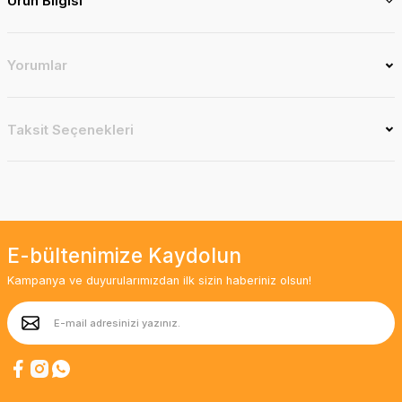
Ürün Bilgisi
Yorumlar
Taksit Seçenekleri
E-bültenimize Kaydolun
Kampanya ve duyurularımızdan ilk sizin haberiniz olsun!