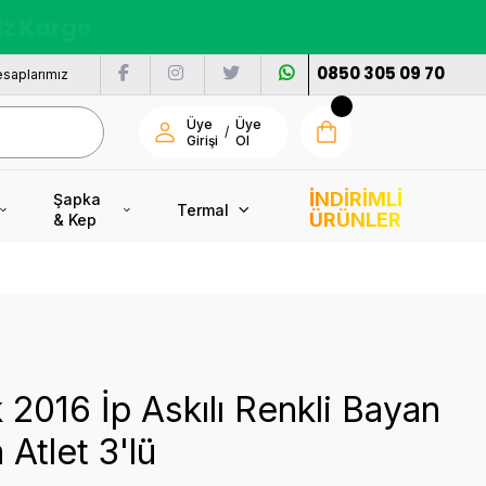
nı
0850 305 09 70
saplarımız
Üye
Üye
/
Girişi
Ol
İNDİRİMLİ
Şapka
Termal
ÜRÜNLER
& Kep
 2016 İp Askılı Renkli Bayan
 Atlet 3'lü