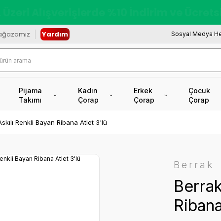
redi Kartına Vade Farksız +6 Taksit İmkâ
ağazamız
Yardım
Sosyal Medya He
Pijama
Kadın
Erkek
Çocuk
Takımı
Çorap
Çorap
Çorap
skılı Renkli Bayan Ribana Atlet 3'lü
Berrak
Berrak
Ribana