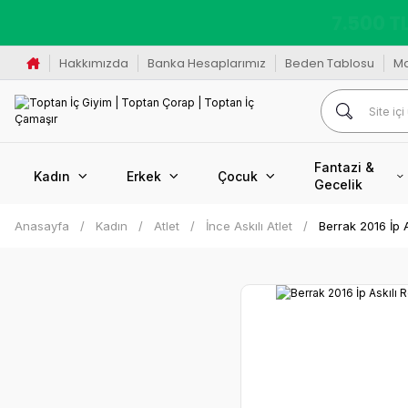
K
Hakkımızda
Banka Hesaplarımız
Beden Tablosu
M
Fantazi &
Kadın
Erkek
Çocuk
Gecelik
Anasayfa
Kadın
Atlet
İnce Askılı Atlet
Berrak 2016 İp A