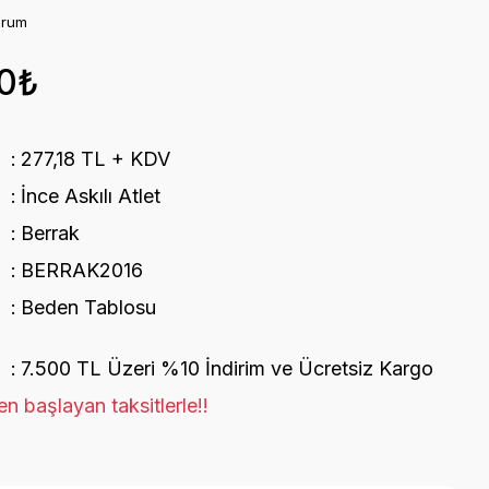
orum
0₺
277,18 TL + KDV
İnce Askılı Atlet
Berrak
BERRAK2016
Beden Tablosu
7.500 TL Üzeri %10 İndirim ve Ücretsiz Kargo
n başlayan taksitlerle!!