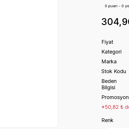
0 puan - 0 y
304,9
Fiyat
Kategori
Marka
Stok Kodu
Beden
Bilgisi
Promosyon
*50,82 ₺ de
Renk