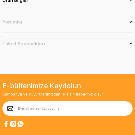
Ürün Bilgisi
Yorumlar
Taksit Seçenekleri
E-bültenimize Kaydolun
Kampanya ve duyurularımızdan ilk sizin haberiniz olsun!