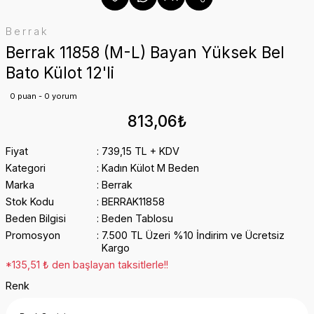
Berrak
Berrak 11858 (M-L) Bayan Yüksek Bel
Bato Külot 12'li
0 puan - 0 yorum
813,06₺
Fiyat
739,15 TL + KDV
Kategori
Kadın Külot M Beden
Marka
Berrak
Stok Kodu
BERRAK11858
Beden Bilgisi
Beden Tablosu
Promosyon
7.500 TL Üzeri %10 İndirim ve Ücretsiz
Kargo
*135,51 ₺ den başlayan taksitlerle!!
Renk