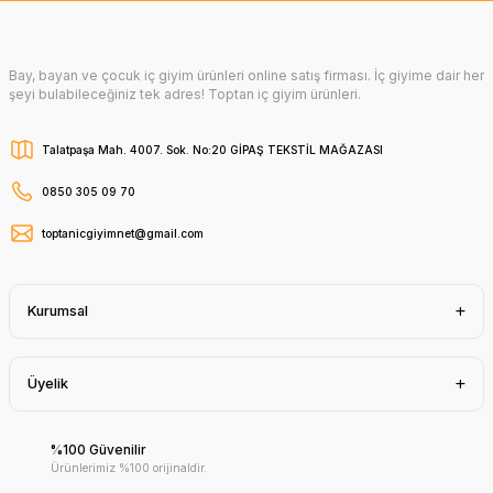
Bay, bayan ve çocuk iç giyim ürünleri online satış firması. İç giyime dair her
şeyi bulabileceğiniz tek adres! Toptan iç giyim ürünleri.
Talatpaşa Mah. 4007. Sok. No:20 GİPAŞ TEKSTİL MAĞAZASI
0850 305 09 70
toptanicgiyimnet@gmail.com
Kurumsal
Üyelik
%100 Güvenilir
Ürünlerimiz %100 orijinaldir.