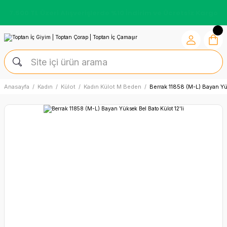
Kredi Kartına Vade Farksız +6 Taksit İmkânı
Anasayfa
Kadın
Külot
Kadın Külot M Beden
Berrak 11858 (M-L) Bayan Yü