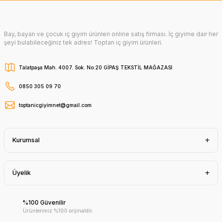
Bay, bayan ve çocuk iç giyim ürünleri online satış firması. İç giyime dair her
şeyi bulabileceğiniz tek adres! Toptan iç giyim ürünleri.
Talatpaşa Mah. 4007. Sok. No:20 GİPAŞ TEKSTİL MAĞAZASI
0850 305 09 70
toptanicgiyimnet@gmail.com
Kurumsal
Üyelik
%100 Güvenilir
Ürünlerimiz %100 orijinaldir.