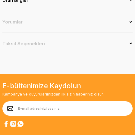
Ürün Bilgisi
Yorumlar
Taksit Seçenekleri
E-bültenimize Kaydolun
Kampanya ve duyurularımızdan ilk sizin haberiniz olsun!