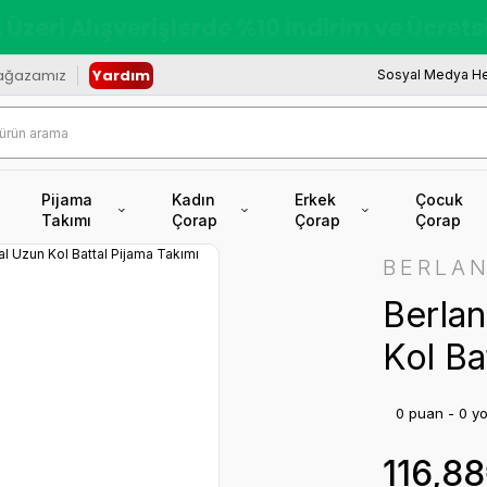
redi Kartına Vade Farksız +6 Taksit İmkâ
ağazamız
Yardım
Sosyal Medya He
Pijama
Kadın
Erkek
Çocuk
Takımı
Çorap
Çorap
Çorap
BERLA
Berla
Kol Ba
0 puan - 0 y
116,8