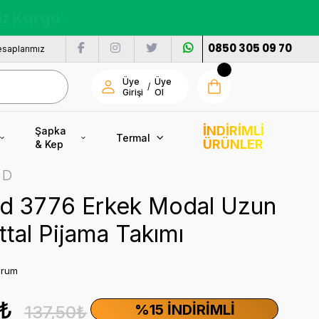
nı
0850 305 09 70
saplarımız
Üye
Üye
/
Girişi
Ol
İNDİRİMLİ
Şapka
Termal
ÜRÜNLER
& Kep
ND
nd 3776 Erkek Modal Uzun
ttal Pijama Takımı
orum
8₺
%15 İNDIRIMLI
137,50₺