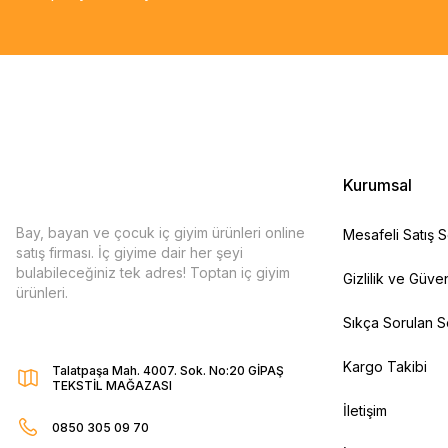
Kurumsal
Bay, bayan ve çocuk iç giyim ürünleri online
Mesafeli Satış 
satış firması. İç giyime dair her şeyi
bulabileceğiniz tek adres! Toptan iç giyim
Gizlilik ve Güven
ürünleri.
Sıkça Sorulan S
Kargo Takibi
Talatpaşa Mah. 4007. Sok. No:20 GİPAŞ
TEKSTİL MAĞAZASI
İletişim
0850 305 09 70