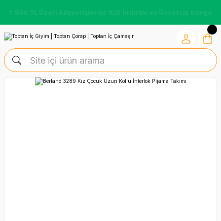
7.500 TL Üzeri Alışverişlerde %10 İndirim ve Ücretsiz Kargo