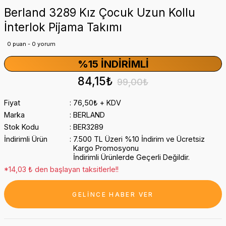
Berland 3289 Kız Çocuk Uzun Kollu
İnterlok Pijama Takımı
0 puan - 0 yorum
%15 İNDIRIMLI
84,15₺
99,00₺
Fiyat
76,50₺ + KDV
Marka
BERLAND
Stok Kodu
BER3289
İndirimli Ürün
7.500 TL Üzeri %10 İndirim ve Ücretsiz
Kargo Promosyonu
İndirimli Ürünlerde Geçerli Değildir.
*14,03 ₺ den başlayan taksitlerle!!
GELİNCE HABER VER