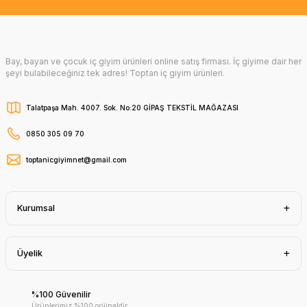
Bay, bayan ve çocuk iç giyim ürünleri online satış firması. İç giyime dair her
şeyi bulabileceğiniz tek adres! Toptan iç giyim ürünleri.
Talatpaşa Mah. 4007. Sok. No:20 GİPAŞ TEKSTİL MAĞAZASI
0850 305 09 70
toptanicgiyimnet@gmail.com
Kurumsal
Üyelik
%100 Güvenilir
Ürünlerimiz %100 orijinaldir.