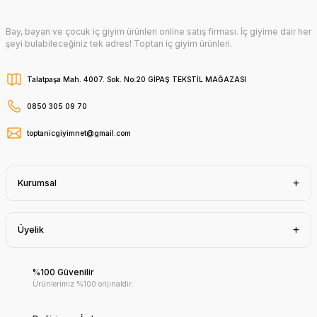
Bay, bayan ve çocuk iç giyim ürünleri online satış firması. İç giyime dair her
şeyi bulabileceğiniz tek adres! Toptan iç giyim ürünleri.
Talatpaşa Mah. 4007. Sok. No:20 GİPAŞ TEKSTİL MAĞAZASI
0850 305 09 70
toptanicgiyimnet@gmail.com
Kurumsal
Üyelik
%100 Güvenilir
Ürünlerimiz %100 orijinaldir.