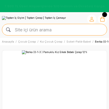
7.500 TL Üzeri Alışverişlerde %10 İndirim ve Ücretsiz Kargo
Anasayfa
Çocuk Çorap
Kız Çocuk Çorap
Soket-Patik-Babet
Berka (0-1