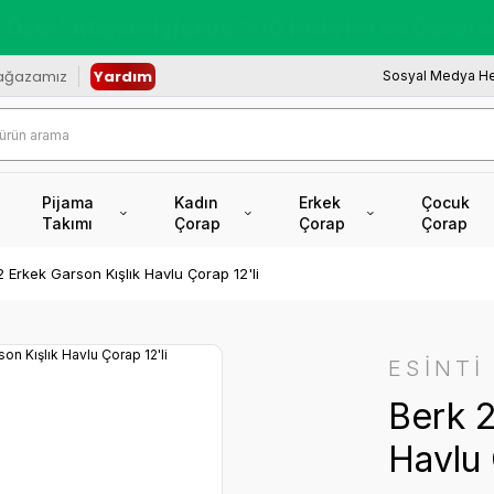
redi Kartına Vade Farksız +6 Taksit İmkâ
ağazamız
Yardım
Sosyal Medya He
Pijama
Kadın
Erkek
Çocuk
Takımı
Çorap
Çorap
Çorap
 Erkek Garson Kışlık Havlu Çorap 12'li
ESİNTİ
Berk 2
Havlu 