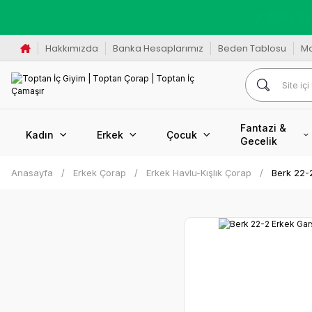
K
Hakkımızda
Banka Hesaplarımız
Beden Tablosu
M
Fantazi &
Kadın
Erkek
Çocuk
Gecelik
Anasayfa
Erkek Çorap
Erkek Havlu-Kışlık Çorap
Berk 22-2