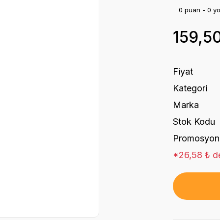
0 puan - 0 y
159,5
Fiyat
Kategori
Marka
Stok Kodu
Promosyon
*26,58 ₺ de