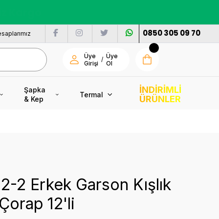
nı
0850 305 09 70
saplarımız
Üye
Üye
/
Girişi
Ol
İNDİRİMLİ
Şapka
Termal
ÜRÜNLER
& Kep
2-2 Erkek Garson Kışlık
Çorap 12'li