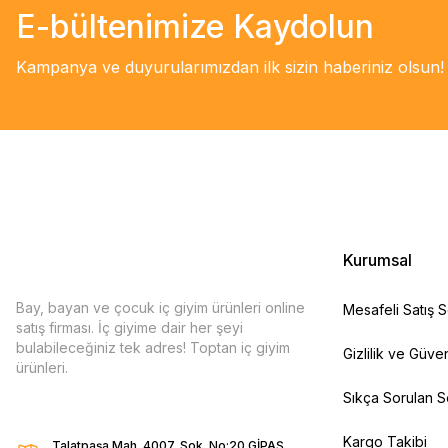
E-bültenimize Kaydolun
Kampanya ve duyurularımızdan ilk sizin haberiniz olsun!
Kurumsal
Bay, bayan ve çocuk iç giyim ürünleri online
Mesafeli Satış 
satış firması. İç giyime dair her şeyi
bulabileceğiniz tek adres! Toptan iç giyim
Gizlilik ve Güven
ürünleri.
Sıkça Sorulan S
Kargo Takibi
Talatpaşa Mah. 4007. Sok. No:20 GİPAŞ