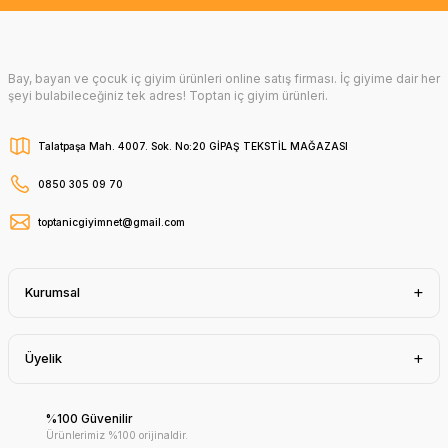
Bay, bayan ve çocuk iç giyim ürünleri online satış firması. İç giyime dair her
şeyi bulabileceğiniz tek adres! Toptan iç giyim ürünleri.
Talatpaşa Mah. 4007. Sok. No:20 GİPAŞ TEKSTİL MAĞAZASI
0850 305 09 70
toptanicgiyimnet@gmail.com
Kurumsal
Üyelik
%100 Güvenilir
Ürünlerimiz %100 orijinaldir.